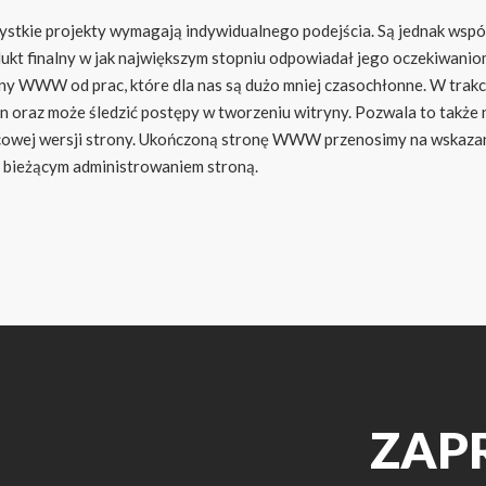
stkie projekty wymagają indywidualnego podejścia. Są jednak wspólne
ukt finalny w jak największym stopniu odpowiadał jego oczekiwanio
ny WWW od prac, które dla nas są dużo mniej czasochłonne. W trakc
n oraz może śledzić postępy w tworzeniu witryny. Pozwala to także
owej wersji strony. Ukończoną stronę WWW przenosimy na wskazany s
 bieżącym administrowaniem stroną.
ZAP