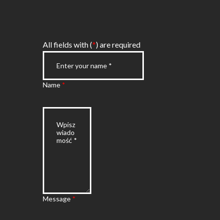
All fields with (
*
) are required
Name
*
Message
*
Terms