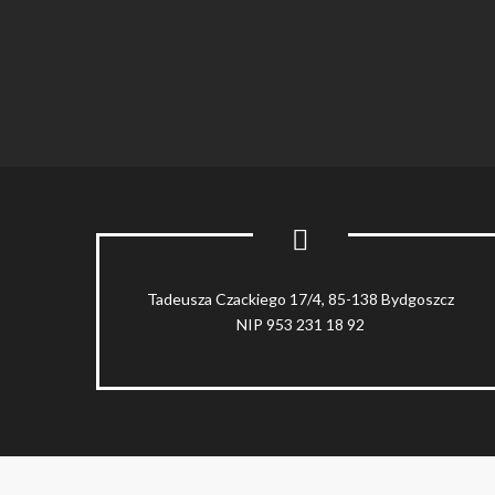
and
conditions
Tadeusza Czackiego 17/4, 85-138 Bydgoszcz
NIP 953 231 18 92