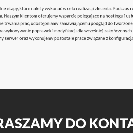
 etapy, które należy wykonać w celu realizacji zlecenia. Podczas rea
m. Naszym klientom oferujemy wsparcie polegające na hostingu i usł
ie trwania prac, udostępniamy zamawiającemu podgląd do tworzonej 
 na wykonywanie poprawek i modyfikacji dla wcześniej zakończonych 
erwer oraz wykonujemy pozostałe prace związane z konfiguracją wit
RASZAMY DO KONT